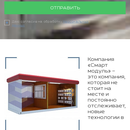
ОТПРАВИТЬ
Даю согласие на обработку
персональных
данных
Компания
«Смарт
модуль» –
это компания,
которая не
стоит на
месте и
постоянно
отслеживает,
новые
технологии в